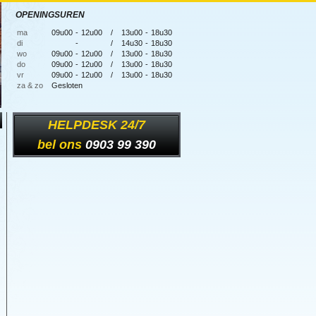
OPENINGSUREN
ma
09u00
-
12u00
/
13u00
-
18u30
di
-
/
14u30
-
18u30
wo
09u00
-
12u00
/
13u00
-
18u30
do
09u00
-
12u00
/
13u00
-
18u30
vr
09u00
-
12u00
/
13u00
-
18u30
za & zo
Gesloten
HELPDESK 24/7
bel ons
0903 99 390